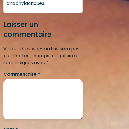
anaphylactiques.
Laisser un
commentaire
Votre adresse e-mail ne sera pas
publiée.
Les champs obligatoires
sont indiqués avec
*
Commentaire
*