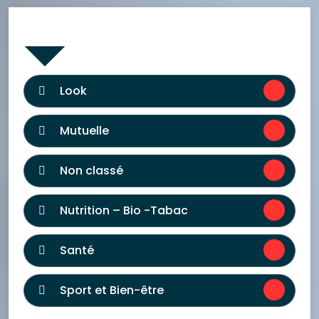
Catégories
Look
Mutuelle
Non classé
Nutrition – Bio -Tabac
Santé
Sport et Bien-être