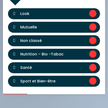
Look
Mutuelle
Non classé
Nutrition – Bio -Tabac
Santé
Sport et Bien-être