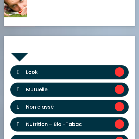
Catégories
Look
Mutuelle
Non classé
Nutrition – Bio -Tabac