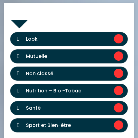
Catégories
Look
Mutuelle
Non classé
Nutrition – Bio -Tabac
Santé
Sport et Bien-être